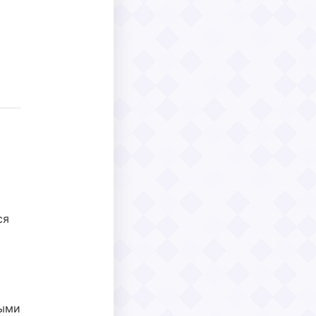
ся
ными