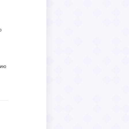
о
цию